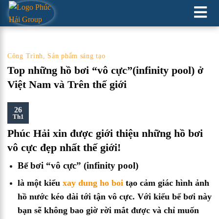
XÂY DỰNG HỒ CẢNH QUAN
Công Trình
,
Sản phẩm sáng tạo
Top những hồ bơi “vô cực”(infinity pool) ở
Việt Nam và Trên thế giới
26
Th1
Phúc Hải xin được giới thiệu những hồ bơi
vô cực đẹp nhất thế giới!
Bể bơi “vô cực”
(infinity pool)
là một kiểu
xay dung ho boi
tạo cảm giác hình ảnh
hồ nước kéo dài tới tận vô cực. Với kiểu bể bơi này
bạn sẽ không bao giờ rời mắt được và chỉ muốn