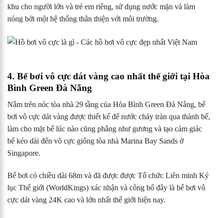
khu cho người lớn và trẻ em riêng, sử dụng nước mặn và làm
nóng bởi một hệ thống thân thiện với môi trường.
4. Bể bơi vô cực dát vàng cao nhất thế giới tại Hòa
Bình Green Đà Nẵng
Nằm trên nóc tòa nhà 29 tầng của Hòa Bình Green Đà Nẵng, bể
bơi vô cực dát vàng được thiết kế để nước chảy tràn qua thành bể,
làm cho mặt bể lúc nào cũng phẳng như gương và tạo cảm giác
bể kéo dài đến vô cực giống tòa nhà Marina Bay Sands ở
Singapore.
Bể bơi có chiều dài 68m và đã được được Tổ chức Liên minh Kỷ
lục Thế giới (WorldKings) xác nhận và công bố đây là bể bơi vô
cực dát vàng 24K cao và lớn nhất thế giới hiện nay.