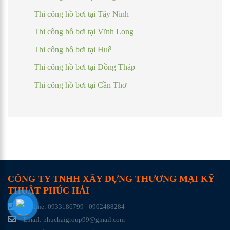
Thi công hồ bơi tại Tây Ninh
Thi công hồ bơi tại Vĩnh Long
Thi công hồ bơi tại Huế
Thi công hồ bơi tại Đồng Tháp
Thi công hồ bơi tại Cần Thơ
CÔNG TY TNHH XÂY DỰNG THƯƠNG MẠI KỸ
THUẬT PHÚC HẢI
Hotline: 0933186799 - 0902488284
Email: phuchaigroup99@gmail.com