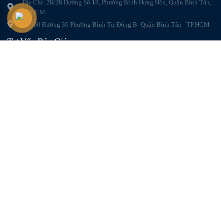
Địa Chỉ: 28/28 Đường Số 18, Phường Bình Hưng Hòa, Quận Bình Tân,
TP.HCM
VP: 60 Đường 36 Phường Bình Trị Đông B -Quận Bình Tân - TP.HCM
Tư Vấn Báo Giá
Hướng dẫn đặt hàng
Hướng dẫn thanh toán
Trung tâm bảo hành
Chính sách bảo hành
Bản Đồ