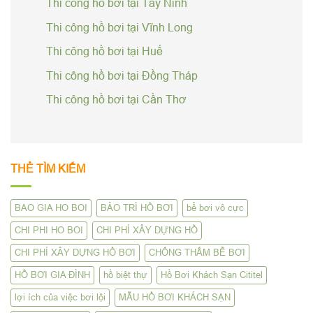
Thi công hồ bơi tại Tây Ninh
Thi công hồ bơi tại Vĩnh Long
Thi công hồ bơi tại Huế
Thi công hồ bơi tại Đồng Tháp
Thi công hồ bơi tại Cần Thơ
THẺ TÌM KIẾM
BAO GIA HO BOI
BẢO TRÌ HỒ BƠI
bể bơi vô cực
CHI PHI HO BOI
CHI PHÍ XÂY DỰNG HỒ
CHI PHÍ XÂY DỰNG HỒ BƠI
CHỐNG THẤM BỂ BƠI
HỒ BƠI GIA ĐÌNH
hồ biệt thự
Hồ Bơi Khách Sạn Cititel
lợi ích của việc bơi lội
MẪU HỒ BƠI KHÁCH SẠN