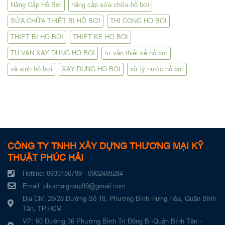
Nâng Cấp Hồ Bơi
nâng cấp sửa chữa hồ bơi
SỬA CHỮA THIẾT BỊ HỒ BƠI
THI CONG HO BOI
THIET BI HO BOI
THIET KE HO BOI
TU VAN XAY DUNG HO BOI
tư vấn thiết kế hồ bơi
vệ sinh hồ bơi
XAY DUNG HO BOI
xử lý nước hồ bơi
CÔNG TY TNHH XÂY DỰNG THƯƠNG MẠI KỸ
THUẬT PHÚC HẢI
Hotline: 0933186799 - 0902488284
Email: phuchaigroup99@gmail.com
Địa Chỉ: 28/28 Đường Số 18, Phường Bình Hưng Hòa, Quận Bình
Tân, TP.HCM
VP: 60 Đường 36 Phường Bình Trị Đông B -Quận Bình Tân -