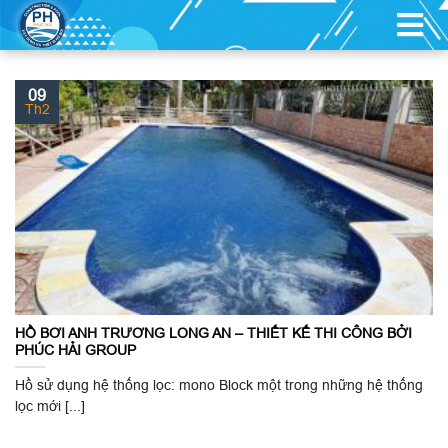
XÂY DỰNG HỒ CẢNH QUAN
09
Th2
HỒ BƠI ANH TRƯƠNG LONG AN – THIẾT KẾ THI CÔNG BỞI
PHÚC HẢI GROUP
Hồ sử dụng hệ thống lọc: mono Block một trong những hệ thống
lọc mới [...]