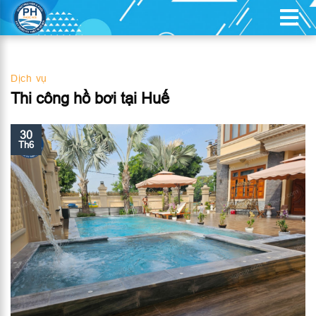
XÂY DỰNG HỒ CẢNH QUAN
Dịch vụ
Thi công hồ bơi tại Huế
30
Th6