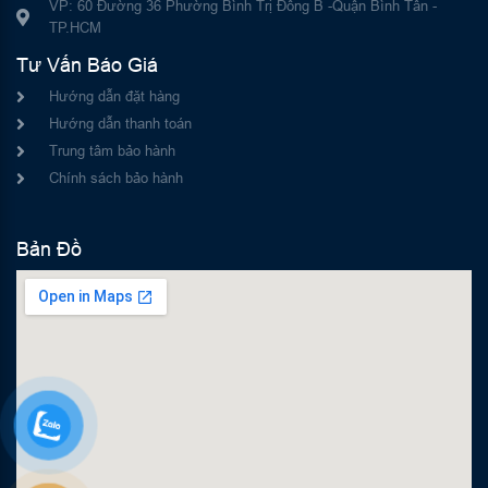
VP: 60 Đường 36 Phường Bình Trị Đông B -Quận Bình Tân -
TP.HCM
Tư Vấn Báo Giá
Hướng dẫn đặt hàng
Hướng dẫn thanh toán
Trung tâm bảo hành
Chính sách bảo hành
Bản Đồ