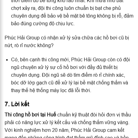
thời điểm đổ bê tông khô ráo nhất. Khi mưa nhỏ bất
chợt xảy ra, đội thi công luôn chuẩn bị bạt che phủ
chuyên dụng để bảo vệ bề mặt bê tông không bị rỗ, đảm
bảo đúng cường độ chịu lực.
Phúc Hải Group có nhận xử lý sửa chữa các hồ bơi cũ bị
nứt, rò rỉ nước không?
Có, bên cạnh thi công mới, Phúc Hải Group còn có đội
ngũ chuyên xử lý sự cố hồ bơi với đầy đủ thiết bị
chuyên dụng. Đội ngũ sẽ dò tìm điểm rò rỉ chính xác,
bóc dỡ lớp gạch cũ để xử lý lại bề mặt chống thấm và
thay thế hệ thống máy lọc đã lỗi thời.
7. Lời kết
Thi công hồ bơi tại Huế
chuẩn kỹ thuật đòi hỏi đơn vị thầu
phải có năng lực xử lý kết cấu và chống thấm vững vàng.
Với kinh nghiệm hơn 20 năm, Phúc Hải Group cam kết
mang đến những công trình đạt thẩm mỹ đỉnh cao và bền