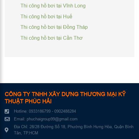
Thi công hồ bơi tại Vĩnh Long
Thi công hồ bơi tại Huế
Thi công hồ bơi tại Đồng Tháp
Thi công hồ bơi tại Cần Thơ
CÔNG TY TNHH XÂY DỰNG THƯƠNG MẠI KỸ
THUẬT PHÚC HẢI
Hotline: 0933186799 - 0902488284
Email: phuchaigroup99@gmail.com
Địa Chỉ: 28/28 Đường Số 18, Phường Bình Hưng Hòa, Quận Bình
Tân, TP.HCM