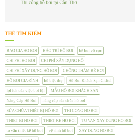
Thi công hồ bơi tại Cần Thơ
THẺ TÌM KIẾM
BAO GIA HO BOI
BẢO TRÌ HỒ BƠI
bể bơi vô cực
CHI PHI HO BOI
CHI PHÍ XÂY DỰNG HỒ
CHI PHÍ XÂY DỰNG HỒ BƠI
CHỐNG THẤM BỂ BƠI
HỒ BƠI GIA ĐÌNH
hồ biệt thự
Hồ Bơi Khách Sạn Cititel
lợi ích của việc bơi lội
MẪU HỒ BƠI KHÁCH SẠN
Nâng Cấp Hồ Bơi
nâng cấp sửa chữa hồ bơi
SỬA CHỮA THIẾT BỊ HỒ BƠI
THI CONG HO BOI
THIET BI HO BOI
THIET KE HO BOI
TU VAN XAY DUNG HO BOI
tư vấn thiết kế hồ bơi
vệ sinh hồ bơi
XAY DUNG HO BOI