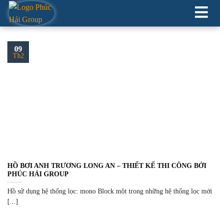
XÂY DỰNG HỒ CẢNH QUAN
09
Th2
HỒ BƠI ANH TRƯƠNG LONG AN – THIẾT KẾ THI CÔNG BỞI
PHÚC HẢI GROUP
Hồ sử dụng hệ thống lọc: mono Block một trong những hệ thống lọc mới
[...]