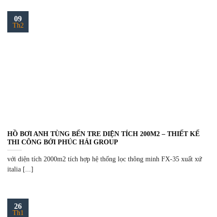
09
Th2
HỒ BƠI ANH TÙNG BẾN TRE DIỆN TÍCH 200M2 – THIẾT KẾ
THI CÔNG BỞI PHÚC HẢI GROUP
với diện tích 2000m2 tích hợp hệ thống lọc thông minh FX-35 xuất xứ
italia [...]
26
Th1