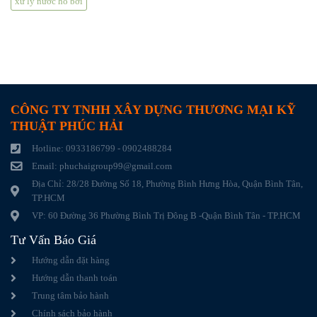
xử lý nước hồ bơi
CÔNG TY TNHH XÂY DỰNG THƯƠNG MẠI KỸ
THUẬT PHÚC HẢI
Hotline: 0933186799 - 0902488284
Email: phuchaigroup99@gmail.com
Địa Chỉ: 28/28 Đường Số 18, Phường Bình Hưng Hòa, Quận Bình Tân,
TP.HCM
VP: 60 Đường 36 Phường Bình Trị Đông B -Quận Bình Tân - TP.HCM
Tư Vấn Báo Giá
Hướng dẫn đặt hàng
Hướng dẫn thanh toán
Trung tâm bảo hành
Chính sách bảo hành