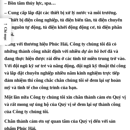
– Bồn tắm thủy lực, spa…
– Cung cấp lắp đặt các thiết bị xử lý nước và môi trường.
– Thiết bị điện công nghiệp, tủ điện biến tần, tủ điện chuyển
→
đổi nguồn tự động, tủ điện khởi động động cơ, tủ điện phân
Chỉ mục
phối.
Cùng với thương hiệu
Phúc Hải
, Công ty chúng tôi đã có
những thành công nhất định với nhiều
dự án hồ bơi
đã và
đang thực hiện được rải đều ở các tỉnh từ miền trung trở vào.
Với đội ngũ kỹ sư trẻ và năng động, đội ngũ kỹ thuật thi công
và lắp đặt chuyên nghiệp nhiều năm kinh nghiệm trực tiếp
đảm nhiệm thi công chắc chắn chúng tôi sẽ đem lại sự hoàn
mỹ và tinh tế cho công trình của bạn.
Một lần nữa Công ty chúng tôi xin chân thành cảm ơn Quý vị
và rất mong sự ủng hộ của Quý vị sẽ đem lại sự thành công
của Công ty chúng tôi.
Chân thành cảm ơn sự quan tâm của Quý vị đến với sản
phẩm
Phúc Hải
.