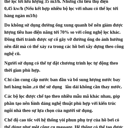
thể lọc tới lưu lượng 35 m3/h. Nhưng chỉ tiêu thụ điện
0,45 kw/h (Nếu kết hợp nhiều bộ lọc với nhau có thể lọc tới
hàng ngàn m3/h)
Do không sử dụng đường ống xung quanh bể nên giảm được
lượng tiêu hao điện năng tới 70% so với công nghệ lọc khác.
Đồng thời tránh được sự cố gãy vỡ đường ống do ảnh hưởng
nền đất mà có thể xảy ra trong các hồ bơi xây dựng theo công
nghệ cũ.
Người sử dụng có thể tự đặt chương trình lọc tự động theo
thời gian phù hợp.
Chỉ cần cung cấp nước ban đầu và bổ sung lượng nước bay
hơi hàng tuần ,có thể sử dụng lâu dài không cần thay nước.
Các bộ lọc được chế tạo theo nhiều mẫu mă khác nhau, góp
phần tạo nên h́ình dáng nghệ thuật phù hợp với kiến trúc
ngôi nhà theo sự lựa chọn của người sử dụng.
Chế độ cao tốc với hệ thống ṿòi phun phụ trợ của hồ bơi có
thể dùng như một công cụ massage. Hệ thống có thể tạo được