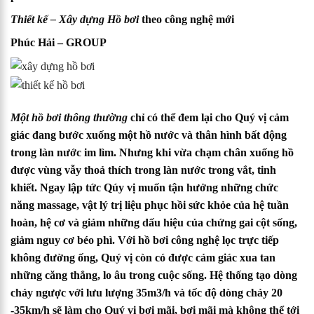
Thiết kế – Xây dựng Hồ bơi
theo công nghệ mới
Phúc Hải – GROUP
Một hồ bơi thông thường
chỉ có thể đem lại cho Quý vị cảm
giác đang bước xuống một hồ nước và thân hình bất động
trong làn nước im lìm. Nhưng khi vừa chạm chân xuống hồ
được vùng vẫy thoả thích trong làn nước trong vắt, tinh
khiết. Ngay lập tức Qúy vị muốn tận hưởng những chức
năng massage, vật lý trị liệu phục hồi sức khỏe của hệ tuần
hoàn, hệ cơ và giảm những dấu hiệu của chứng gai cột sống,
giảm nguy cơ béo phì. Với hồ bơi công nghệ lọc trực tiếp
không đường ống, Quý vị còn có được cảm giác xua tan
những căng thẳng, lo âu trong cuộc sống. Hệ thống tạo dòng
chảy ngược với lưu lượng 35m3/h và tốc độ dòng chảy 20
-35km/h sẽ làm cho Quý vị bơi mãi, bơi mãi mà không thể tới