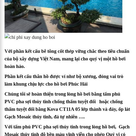
Với phần kết cấu bê tông cốt thép vững chắc theo tiêu chuẩn
của bộ xây dựng Việt Nam, mang lại cho quý vị một hồ bơi
hoàn hảo.
Phần kết cấu thân hồ được ví như bộ xương, đóng vai trò
làm khung chịu lực cho hồ bơi
Phúc Hải
Chúng tôi sẽ hoàn thiện trong lòng hồ bơi bằng tấm phủ
PVC pha sợi thủy tinh chống thấm tuyệt đối hoặc chống
thấm tuyệt đối bằng Kova CT11A 05 lớp thành và đáy, ốp lát
Gạch Mosaic thủy tinh, đá tự nhiên ….
Với tấm phủ PVC pha sợi thủy tinh trong lòng hồ bơi, Gạch
Mosaic thủy tinh độ bền màu vĩnh viễn cho phép Quý vị có