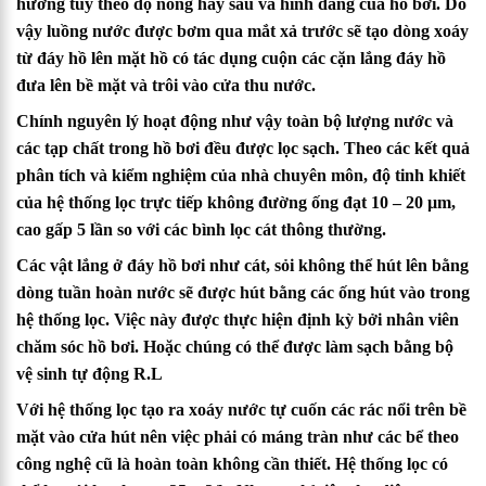
hướng tùy theo độ nông hay sâu và hình dáng của hồ bơi. Do
vậy luồng nước được bơm qua mắt xả trước sẽ tạo dòng xoáy
từ đáy hồ lên mặt hồ có tác dụng cuộn các cặn lắng đáy hồ
đưa lên bề mặt và trôi vào cửa thu nước.
Chính nguyên lý hoạt động như vậy toàn bộ lượng nước và
các tạp chất trong hồ bơi đều được lọc sạch. Theo các kết quả
phân tích và kiểm nghiệm của nhà chuyên môn, độ tinh khiết
của hệ thống lọc trực tiếp không đường ống đạt 10 – 20 µm,
cao gấp 5 lần so với các bình lọc cát thông thường.
Các vật lắng ở đáy hồ bơi như cát, sỏi không thể hút lên bằng
dòng tuần hoàn nước sẽ được hút bằng các ống hút vào trong
hệ thống lọc. Việc này được thực hiện định kỳ bởi nhân viên
chăm sóc hồ bơi. Hoặc chúng có thể được làm sạch bằng bộ
vệ sinh tự động R.L
Với hệ thống lọc tạo ra xoáy nước tự cuốn các rác nổi trên bề
mặt vào cửa hút nên việc phải có máng tràn như các bể theo
công nghệ cũ là hoàn toàn không cần thiết. Hệ thống lọc có