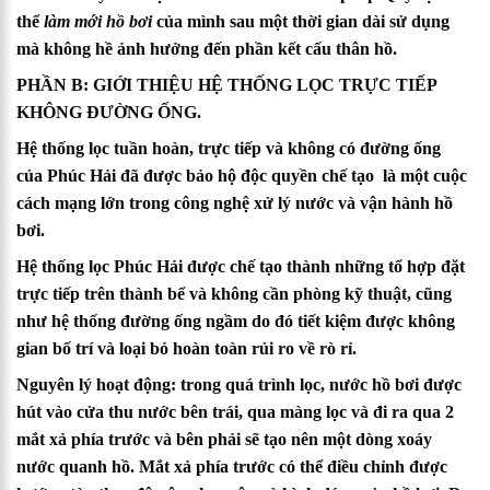
thể
làm mới hồ bơi
của mình sau một thời gian dài sử dụng
mà không hề ảnh hưởng đến phần kết cấu thân hồ.
PHẦN B: GIỚI THIỆU HỆ THỐNG LỌC TRỰC TIẾP
KHÔNG ĐƯỜNG ỐNG.
Hệ thống lọc tuần hoàn, trực tiếp và không có đường ống
của
Phúc Hải
đã được bảo hộ độc quyền chế tạo là một cuộc
cách mạng lớn trong công nghệ xử lý nước và vận hành hồ
bơi.
Hệ thống lọc
Phúc Hải
được chế tạo thành những tổ hợp đặt
trực tiếp trên thành bể và không cần phòng kỹ thuật, cũng
như hệ thống đường ống ngầm do đó tiết kiệm được không
gian bố trí và loại bỏ hoàn toàn rủi ro về rò rỉ.
Nguyên lý hoạt động: trong quá trình lọc, nước hồ bơi được
hút vào cửa thu nước bên trái, qua màng lọc và đi ra qua 2
mắt xả phía trước và bên phải sẽ tạo nên một dòng xoáy
nước quanh hồ. Mắt xả phía trước có thể điều chỉnh được