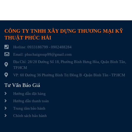
CÔNG TY TNHH XÂY DỰNG THƯƠNG MẠI KỸ
THUẬT PHÚC HẢI
Hotline: 0933186799 - 0902488284
Email: phuchaigroup99@gmail.com
Địa Chỉ: 28/28 Đường Số 18, Phường Bình Hưng Hòa, Quận Bình Tân,
TP.HCM
VP: 60 Đường 36 Phường Bình Trị Đông B -Quận Bình Tân - TP.HCM
Tư Vấn Báo Giá
Hướng dẫn đặt hàng
Hướng dẫn thanh toán
Trung tâm bảo hành
Chính sách bảo hành