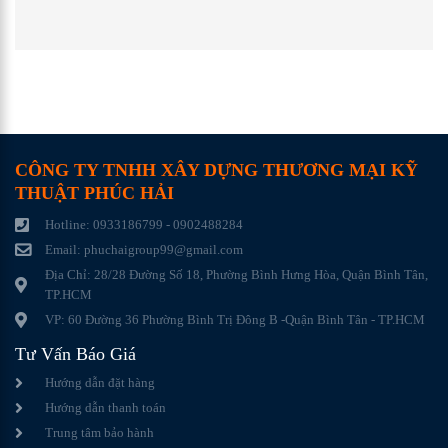
CÔNG TY TNHH XÂY DỰNG THƯƠNG MẠI KỸ
THUẬT PHÚC HẢI
Hotline: 0933186799 - 0902488284
Email: phuchaigroup99@gmail.com
Địa Chỉ: 28/28 Đường Số 18, Phường Bình Hưng Hòa, Quận Bình Tân,
TP.HCM
VP: 60 Đường 36 Phường Bình Trị Đông B -Quận Bình Tân - TP.HCM
Tư Vấn Báo Giá
Hướng dẫn đặt hàng
Hướng dẫn thanh toán
Trung tâm bảo hành