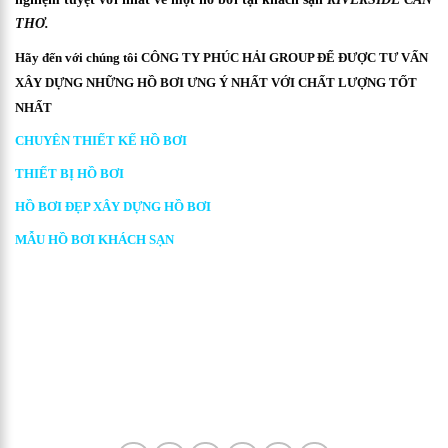
THƠ.
Hãy đến với chúng tôi CÔNG TY PHÚC HẢI GROUP ĐỂ ĐƯỢC TƯ VẤN
XÂY DỰNG NHỮNG HỒ BƠI ƯNG Ý NHẤT VỚI CHẤT LƯỢNG TỐT
NHẤT
CHUYÊN THIẾT KẾ HỒ BƠI
THIẾT BỊ HỒ BƠI
HỒ BƠI ĐẸP XÂY DỰNG HỒ BƠI
MẪU HỒ BƠI KHÁCH SẠN