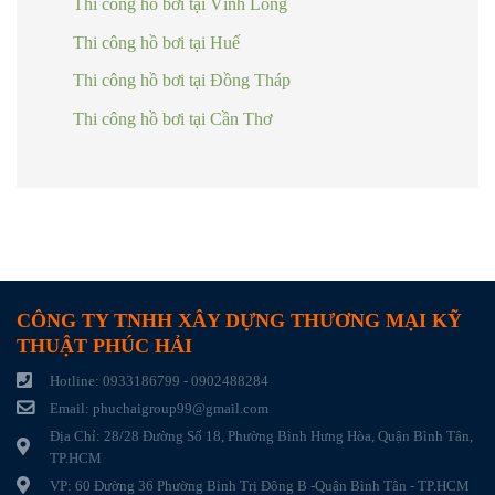
Thi công hồ bơi tại Vĩnh Long
Thi công hồ bơi tại Huế
Thi công hồ bơi tại Đồng Tháp
Thi công hồ bơi tại Cần Thơ
CÔNG TY TNHH XÂY DỰNG THƯƠNG MẠI KỸ
THUẬT PHÚC HẢI
Hotline: 0933186799 - 0902488284
Email: phuchaigroup99@gmail.com
Địa Chỉ: 28/28 Đường Số 18, Phường Bình Hưng Hòa, Quận Bình Tân,
TP.HCM
VP: 60 Đường 36 Phường Bình Trị Đông B -Quận Bình Tân - TP.HCM