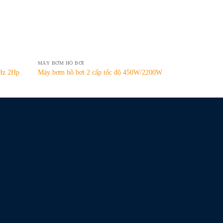
MÁY BƠM HỒ BƠI
Hz 2Hp
Máy bơm hồ bơi 2 cấp tốc độ 450W/2200W