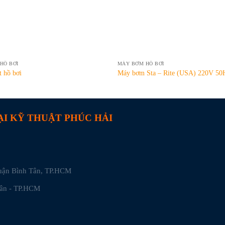
HỒ BƠI
MÁY BƠM HỒ BƠI
 hồ bơi
Máy bơm Sta – Rite (USA) 220V 50
I KỸ THUẬT PHÚC HẢI
Quận Bình Tân, TP.HCM
Tân - TP.HCM