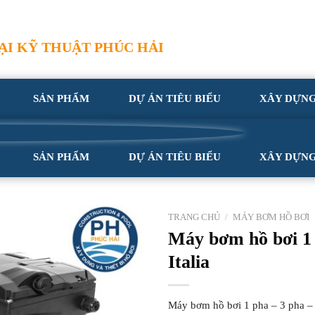
I KỸ THUẬT PHÚC HẢI
SẢN PHẨM
DỰ ÁN TIÊU BIỂU
XÂY DỰN
SẢN PHẨM
DỰ ÁN TIÊU BIỂU
XÂY DỰN
TRANG CHỦ
/
MÁY BƠM HỒ BƠI
Máy bơm hồ bơi 1 
Italia
Máy bơm hồ bơi 1 pha – 3 pha – I