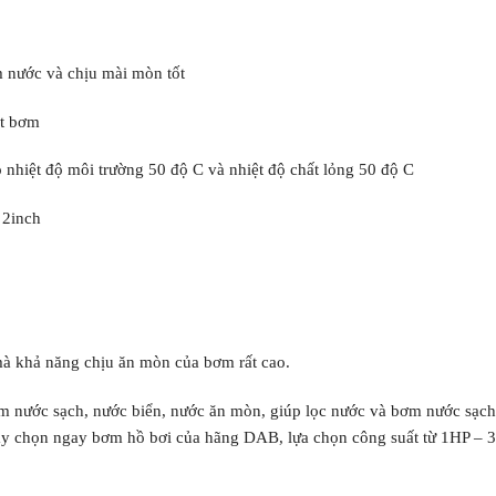
 nước và chịu mài mòn tốt
ẹt bơm
 nhiệt độ môi trường 50 độ C và nhiệt độ chất lỏng 50 độ C
 2inch
mà khả năng chịu ăn mòn của bơm rất cao.
ước sạch, nước biển, nước ăn mòn, giúp lọc nước và bơm nước sạch l
ãy chọn ngay bơm hồ bơi của hãng DAB, lựa chọn công suất từ 1HP – 3H