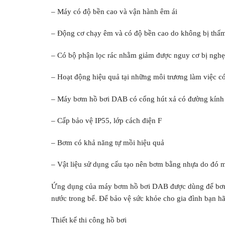
– Máy có độ bền cao và vận hành êm ái
– Động cơ chạy êm và có độ bền cao do không bị thấm
– Có bộ phận lọc rác nhằm giảm được nguy cơ bị ngh
– Hoạt động hiệu quả tại những môi trương làm việc có
– Máy bơm hồ bơi DAB có cổng hút xả có đường kính
– Cấp bảo vệ IP55, lớp cách điện F
– Bơm có khả năng tự mồi hiệu quả
– Vật liệu sử dụng cấu tạo nên bơm bằng nhựa do đó 
Ứng dụng của máy bơm hồ bơi DAB được dùng để bơm n
nước trong bể. Để bảo vệ sức khỏe cho gia đình bạn h
Thiết kế thi công hồ bơi