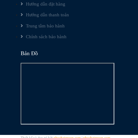
Hướng dẫn đặt hàng
Hướng dẫn thanh toán
Trung tâm bảo hành
Chính sách bảo hành
Bản Đồ
Thiết kế và duy trì bởi
phuchaigroup.com
|
phuchaigroup.com