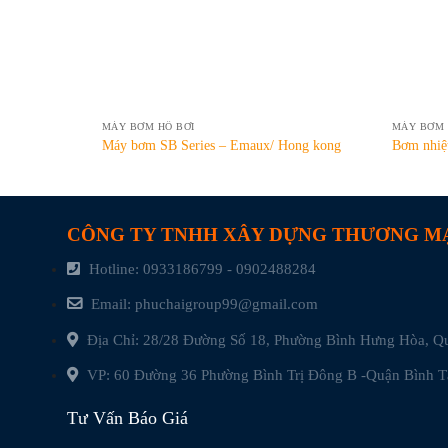
MÁY BƠM HỒ BƠI
MÁY BƠM 
Máy bơm SB Series – Emaux/ Hong kong
Bơm nhiệt
CÔNG TY TNHH XÂY DỰNG THƯƠNG MẠ
Hotline: 0933186799 - 0902488284
Email: phuchaigroup99@gmail.com
Địa Chỉ: 28/28 Đường Số 18, Phường Bình Hưng Hòa, 
VP: 60 Đường 36 Phường Bình Trị Đông B -Quận Bình 
Tư Vấn Báo Giá