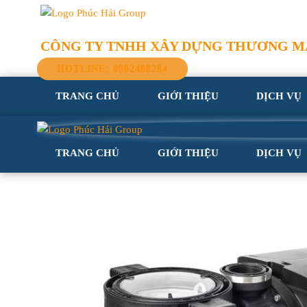
CÔNG TY TNHH XÂY DỰNG THƯƠNG MẠ
HOTLINE: 0902488284
TRANG CHỦ
GIỚI THIỆU
DỊCH VỤ
TRANG CHỦ
GIỚI THIỆU
DỊCH VỤ