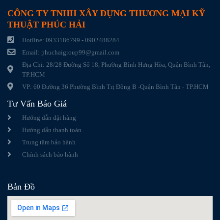
CÔNG TY TNHH XÂY DỰNG THƯƠNG MẠI KỸ
THUẬT PHÚC HẢI
Hotline: 0933186799 - 0902488284
Email: phuchaigroup99@gmail.com
Địa Chỉ: 28/28 Đường Số 18, Phường Bình Hưng Hòa, Quận Bình Tân,
TP.HCM
VP: 60 Đường 36 Phường Bình Trị Đông B -Quận Bình Tân - TP.HCM
Tư Vấn Báo Giá
Hướng dẫn đặt hàng
Hướng dẫn thanh toán
Trung tâm bảo hành
Chính sách bảo hành
Bản Đồ