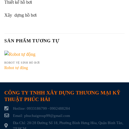
Thiết kế hồ bơi
Xây dựng hồ bơi
SẢN PHẨM TƯƠNG TỰ
ROBOT VỆ SINH HỒ BƠI
Robot tự động
CÔNG TY TNHH XÂY DỰNG THƯƠNG MẠI KỸ
THUẬT PHÚC HẢI
Hotline: 0933186799 - 0902488284
Email: phuchaigroup99@gmail.com
Địa Chỉ: 28/28 Đường Số 18, Phường Bình Hưng Hòa, Quận Bình Tân,
TP.HCM