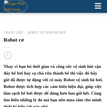
XÂY DỰNG HỒ CẢNH QUAN
TRANG CHỦ
/
ROBOT VỆ SINH HỒ BƠI
Robot cơ
Thay vì bạn bỏ thời gian và công sức vệ sinh hút cặn
đáy bể bơi hay cọ chà rửa thành bể thì việc đó bây
giờ đã được tự động với cổ máy Robot vệ sinh hồ bơi.
Robot được tích hợp các cảm biến hiện đại, giúp việc
làm sạch bể bơi được dể dàng hơn bao giờ hết. Cùng
tìm hiểu những lý do mà bạn nên mua sắm cho mình
thiết bị hữu ích này nhé.