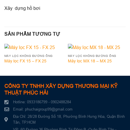
Xây dựng hồ bơi
SẢN PHẨM TƯƠNG TỰ
MÁY LỌC KHÔNG ĐƯỜNG ỐNG
MÁY LỌC KHÔNG ĐƯỜNG ỐNG
Máy lọc FX 15 – FX 25
Máy lọc MX 18 – MX 25
CÔNG TY TNHH XÂY DỰNG THƯƠNG MẠI KỸ
THUẬT PHÚC HẢI
Hotline: 0933186799 - 0902488284
Email: phuchaigroup99@gmail.com
Địa Chỉ: 28/28 Đường Số 18, Phường Bình Hưng Hòa, Quận Bình
Tân, TP.HCM
VP: 60 Đường 36 Phường Bình Trị Đông B -Quận Bình Tân -