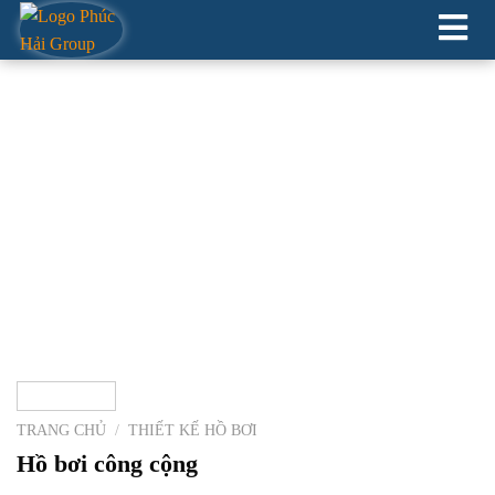
XÂY DỰNG HỒ CẢNH QUAN
TRANG CHỦ
/
THIẾT KẾ HỒ BƠI
Hồ bơi công cộng