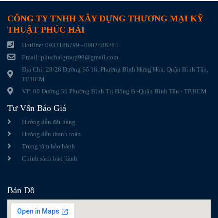
CÔNG TY TNHH XÂY DỰNG THƯƠNG MẠI KỸ
THUẬT PHÚC HẢI
Hotline: 0933186799 - 0902488284
Email: phuchaigroup99@gmail.com
Địa Chỉ: 28/28 Đường Số 18, Phường Bình Hưng Hòa, Quận Bình Tân,
TP.HCM
VP: 60 Đường 36 Phường Bình Trị Đông B -Quận Bình Tân - TP.HCM
Tư Vấn Báo Giá
Hướng dẫn đặt hàng
Hướng dẫn thanh toán
Trung tâm bảo hành
Chính sách bảo hành
Bản Đồ